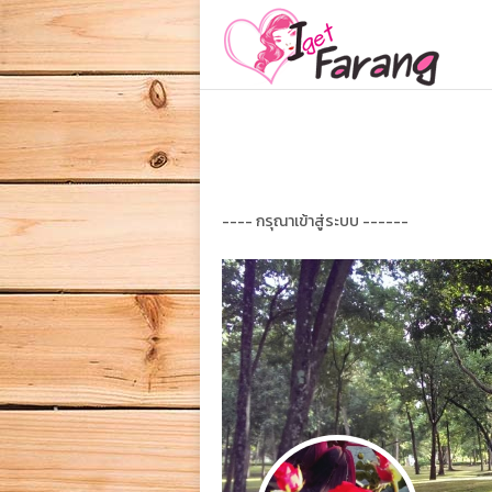
---- กรุณาเข้าสู่ระบบ ------