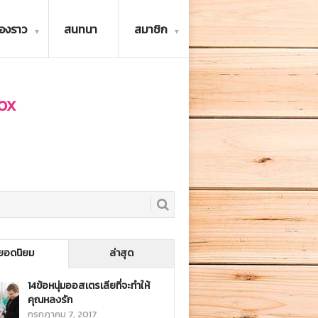
ื่องราว
สนทนา
สมาชิก
BOX
ยอดนิยม
ล่าสุด
14ข้อหนุ่มออสเตรเลียที่จะทำให้
คุณหลงรัก
กรกฎาคม 7, 2017