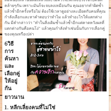
สัมพันธ์เหล่านั้นล้มเหลวและไม่ควรจะตกลงปรงใจกับคนที่
คล้ายๆกัน เพราะมันก็จะจบลงเหมือนกัน คุณอยากทำผิดซ้ำ
แล้วซ้ำอีกครั้งหรือไม่ ต้องใช้เวลาดูอย่างละเอียดกับคนที่คุณ
กำลังเลือกและหาคำตอบว่าทำไม แล้วทำอะไรให้แตกต่าง
“
กัน มีคำกล่าวว่า
ทำในสิ่งเดิมซ้ำแล้วซ้ำอีกแต่คาดหวังผลที่
”
แตกต่างกันคือคนโง่
แล้วคุณกำลังทำเช่นนั้นกับการเลือกคู่
ของคุณหรือเปล่า
6
วิธี
การ
ค้นหา
และ
เลือกคู่
ให้อยู่
กัน
ยาวนาน
1.
หลีกเลี่ยงคนที่ไม่ใช่