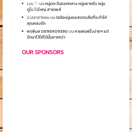
LoL
บน
หนุ่มตะวันออกกลาง หนุ่มอาหรับ หนุ่ม
ดูไบ ใจใหญ่ สายเพล์
ป.ปลาตากลม
บน
14ข้อหนุ่มออสเตรเลียที่จะทำให้
คุณหลงรัก
พรพิมล 0898909390
บน
หาแฟนฝรั่งง่ายๆ แต่
รักษาไว้ให้ได้นั้นยากกว่า
OUR SPONSORS